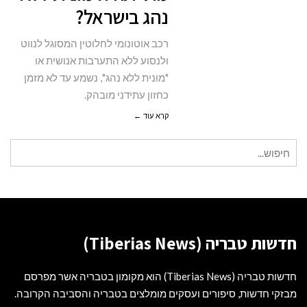
נהג בישראל?
ללא
נהג
רכב אוטונומי לחלוטין המסוגל לנווט
בישראל?
ולנסוע ללא התערבות אנושית או
"מונית ללא נהג", נשמע עד לא מזמן
כחזון עתידני מובהק.
קרא עוד ←
חיפוש
עבור:
חדשות טבריה (Tiberias News)
חדשות טבריה (Tiberias News) הוא מקומון בטבריה אשר מפרסם
מבזקי חדשות, סיפורים ועסקים מומלצים בטבריה והסביבה הקרובה.