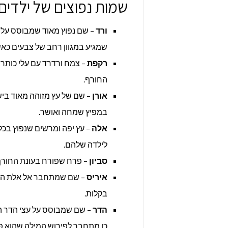
שמות נפוצים של ילדים
ורד
– שם נפוץ מאוד שמבוסס על פ
שמגיע במגוון רחב של צבעים כאשר
רקפת
– צמח ורדרד עם עלי כותרת
החורף.
אורן
– שם של עץ מזוהה מאוד ביש
במפיץ שמחה ואושר.
אלה
– עץ יפה ומרשים שנפוץ בכל 
לילדה שלהם.
סביון
– פרח שפורח בעונת החורף, 
איריס
– שם שמתחבר אל אלת הקשת
בקלות.
הדר
– שם שמבוסס על עצי הדר המנ
כן מתחבר לפירוש המילה שהוא פאר