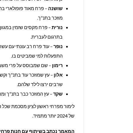
שושנה
– פרח מאוד פופולארי בה
מוזכר בתנ"ך.
נורית
– פרח מקסים שזמין במגוון
בתרגום לעברית.
נופר
– עוד פרח רב עונתי עם עשר
התפעלות למי שמביטים בו.
רימון
– שם שמבוסס על פרי משבעת
אלון
– עץ שמוזכר עוד בתנ"ך וקשו
שרבים ירצו לילד שלהם.
שקד
– עץ המוזכר כבר בתנ"ך ומא
לימור מפרחי ראשון לציון מסכמת שכל 
של 2024 יותר מתמיד.
המאמר נכתב בשיתוף עם חנות פרחי 