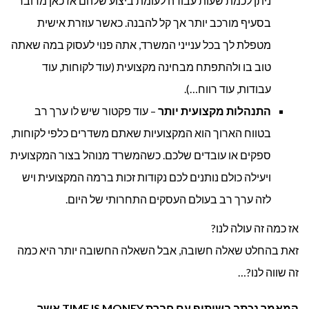
ניתן לכמת שעות עבודה לעומת ביצוע שלהם אז כאן מדובר
בסעיף מורכב יותר אך קל להבנה. כאשר עוזרת אישית
מטפלת לך בכל ענייני המשרד, אתה פנוי לעסוק במה שאתה
טוב בו ולהתפתח מבחינה מקצועית (עוד לקוחות, עוד
עבודות, עוד רווח…).
התנהלות מקצועית יותר
– עוד פקטור שיש לו ערך רב
בטווח הארוך הוא המקצועיות שאתם משדרים כלפי לקוחות,
ספקים או עובדים שלכם. כשהמשרד מנוהל בצור המקצועית
ויעילה כולם נותנים לכם נקודות זכות ברמה המקצועית ויש
לזה ערך רב בעולם העסקים התחרותי של היום.
אז כמה זה עולה לנו?
זאת בהחלט שאלה חשובה, אבל השאלה החשובה יותר היא כמה
זה שווה לנו?…
המאמר נכתב בשיתוף עם חברת TIME IS MONEY אשר