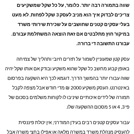
שווה בתמורה רבה יותר. כלומר, על כל שקל שמשקיעים
שירותי
צריכים לבדוק איך הוא מניב לעסק 3 שקל לפחות. לא מעט
משרד
בעלי עסקים קטנים שחושבים על שכירת שירותי משרד
במיקור חוץ מתלבטים אם זאת הוצאה המשתלמת עבורם.
במיקור
עבורנו התשובה די ברורה.
חוץ?
עסק קטן שמעוניין לשמור על תזרים חיובי ותהליך של צמיחה
באופן קבוע מחשב כל שקל שהוא משקיע ובודק אם אותו שקל יהיה
שווה עבורו יותר בהמשך הדרך. דוגמא לכך היא השקעה בפרסום
באינטרנט. העסק משקיע 2000 ₪ מדי חודש אבל מצפה לקבל
תמורה של לידים איכותיים שיניבו לו לקוחות משלמים בסכום של
פי 3, 4 או 5 מסכום ההשקעה שלו.
עבור עסקים קטנים רבים בעידן המודרני, אין יכולת פיננסית
להעסיק מנהלת משרד במשרה מלאה או אפילו בחצי משרה אבל