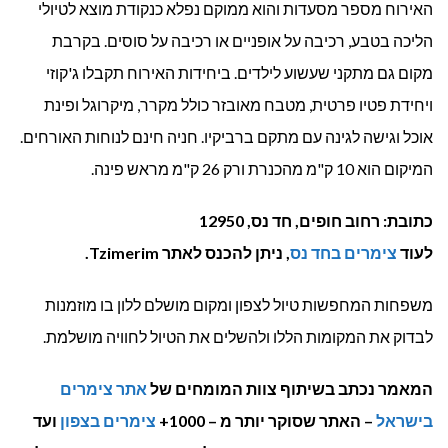
האירוח מספר מסעדות והוא ממוקם נפלא כנקודת מוצא לטיולי
הליכה בטבע, רכיבה על אופניים או רכיבה על סוסים. בקרבת
מקום גם מתקני שעשוע לילדים. ביחידות האירוח תקבלו ג'קוזי
ויחידת פטיו פרטית, מטבח מאובזר כולל מקרר, מיקרוגל ופינת
אוכל וגישה לגינה עם מתקם ברביקיו. חניה חינם לנוחות האורחים.
המיקום הוא 10 ק"מ מהכנרת ורק 26 ק"מ מראש פינה.
כתובת: רחוב חופים, חד נס, 12950
לעוד
צימרים בחד נס
, ניתן להכנס לאתר Tzimerim.
משפחות המחפשות טיול לצפון ומקום מושלם ללון בו מוזמנות
לבדוק את המקומות הללו ולהשלים את הטיול לחוויה מושלמת.
המאמר נכתב בשיתוף צוות המומחים של
אתר צימרים
בישראל
– האתר שסוקר יותר מ – 1000+
צימרים בצפון
ועד