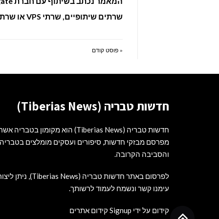
המאמר נכתב בשיתוף עם חברת Webgate אשר מעניקה
שרתים שיתופיים, שרתי VPS או שרתים ייעודיים לארגונים, חברות ועסקים חובקי עולם.
« פוסט קודם
חדשות טבריה (Tiberias News)
חדשות טבריה (Tiberias News) הוא מקומון בטבריה אשר
מפרסם מבזקי חדשות, סיפורים ועסקים מומלצים בטבריה
והסביבה הקרובה.
לפרסום באתר חדשות טבריה (Tiberias News), ניתן ליצ
עימנו קשר ונשמח לעמוד לרשותך.
קידום על ידי Signup קידום אתרים
גלילה