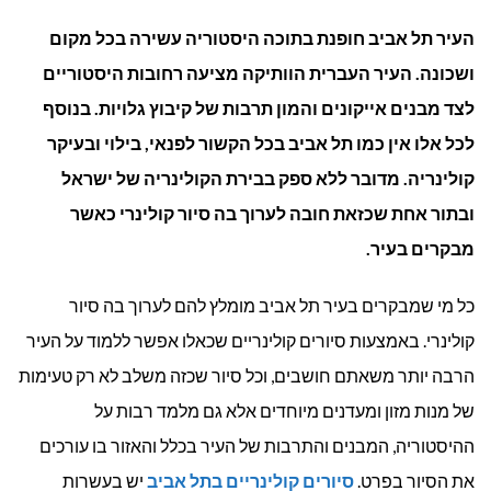
סיורים
העיר תל אביב חופנת בתוכה היסטוריה עשירה בכל מקום
קולינריים
ושכונה. העיר העברית הוותיקה מציעה רחובות היסטוריים
לצד מבנים אייקונים והמון תרבות של קיבוץ גלויות. בנוסף
בתל
לכל אלו אין כמו תל אביב בכל הקשור לפנאי, בילוי ובעיקר
אביב
קולינריה. מדובר ללא ספק בבירת הקולינריה של ישראל
ובתור אחת שכזאת חובה לערוך בה סיור קולינרי כאשר
–
מבקרים בעיר.
טעמים,
כל מי שמבקרים בעיר תל אביב מומלץ להם לערוך בה סיור
סיפורים
קולינרי. באמצעות סיורים קולינריים שכאלו אפשר ללמוד על העיר
ואנשים
הרבה יותר משאתם חושבים, וכל סיור שכזה משלב לא רק טעימות
טובים
של מנות מזון ומעדנים מיוחדים אלא גם מלמד רבות על
ההיסטוריה, המבנים והתרבות של העיר בכלל והאזור בו עורכים
את הסיור בפרט.
סיורים קולינריים בתל אביב
יש בעשרות