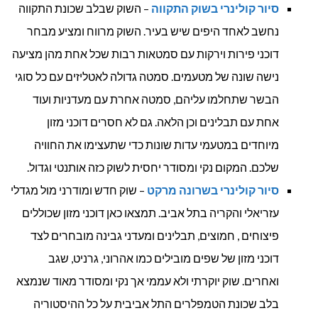
סיור קולינרי בשוק התקווה
– השוק שבלב שכונת התקווה
נחשב לאחד היפים שיש בעיר. השוק מרווח ומציע מבחר
דוכני פירות וירקות עם סמטאות רבות שכל אחת מהן מציעה
נישה שונה של מטעמים. סמטה גדולה לאטליזים עם כל סוגי
הבשר שתחלמו עליהם, סמטה אחרת עם מעדניות ועוד
אחת עם תבלינים וכן הלאה. גם לא חסרים דוכני מזון
מיוחדים במטעמי עדות שונות כדי שתעצימו את החוויה
שלכם. המקום נקי ומסודר יחסית לשוק כזה אותנטי וגדול.
סיור קולינרי בשרונה מרקט
– שוק חדש ומודרני מול מגדלי
עזריאלי והקריה בתל אביב. תמצאו כאן דוכני מזון שכוללים
פיצוחים , חמוצים, תבלינים ומעדני גבינה מובחרים לצד
דוכני מזון של שפים מובילים כמו אהרוני, גרניט, שגב
ואחרים. שוק יוקרתי ולא עממי אך נקי ומסודר מאוד שנמצא
בלב שכונת הטמפלרים התל אביבית על כל ההיסטוריה